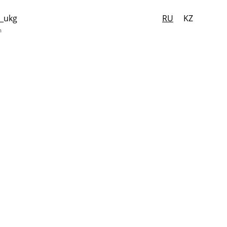
_ukg
RU
KZ
m