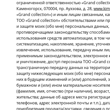
ограниченной ответственностью «Grand collectio
Каменогорск, 070004, пр. Ауэзова, д. 28,
www.kim
«Grand collection») и иным лицам связанным, ка
ТОО «Grand collection» обстоятельствами или 
и защите моих (обо мне) персональных данных, 
противоречащими законодательству способами, 
использования средств автоматизации, в том ч
систематизацию, накопление, хранение, уточне
извлечение, использование, передачу иным ли
применимым законодательством, электронное 
и уничтожение, доступ персонала ТОО «Grand co
трансграничную передачу данных на территор
защиту нижеследующих моих (обо мне) персона
них в будущем изменений и (или) дополнений, 
бумажном и (или) ином материальном носителе,
(фамилия, имя, отчество (при наличии), возрас
жительства; данные об адресе места регистрац
телефонов, адрес электронной почты и т.п.), да
приобретения продукта/доставки, сведения о п