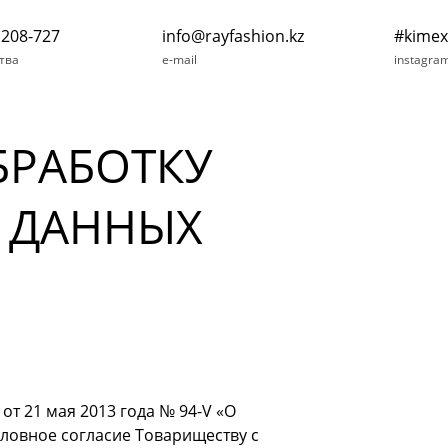
 208-727
info@rayfashion.kz
#kimex
тва
e-mail
instagra
БРАБОТКУ
 ДАННЫХ
от 21 мая 2013 года № 94-V «О
словное согласие Товариществу с