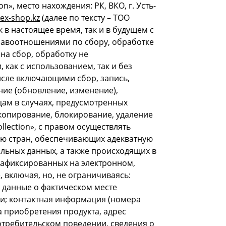
n», место нахождения: РК, ВКО, г. Усть-
ex-shop.kz
(далее по тексту – ТОО
к в настоящее время, так и в будущем с
правоотношениями по сбору, обработке
на сбор, обработку не
как с использованием, так и без
исле включающими сбор, запись,
ние (обновление, изменение),
цам в случаях, предусмотренных
копирование, блокирование, удаление
llection», с правом осуществлять
ию стран, обеспечивающих адекватную
льных данных, а также происходящих в
зафиксированных на электронном,
 включая, но, не ограничиваясь:
т, данные о фактическом месте
ии; контактная информация (номера
та приобретения продукта, адрес
отребительском поведении, сведения о